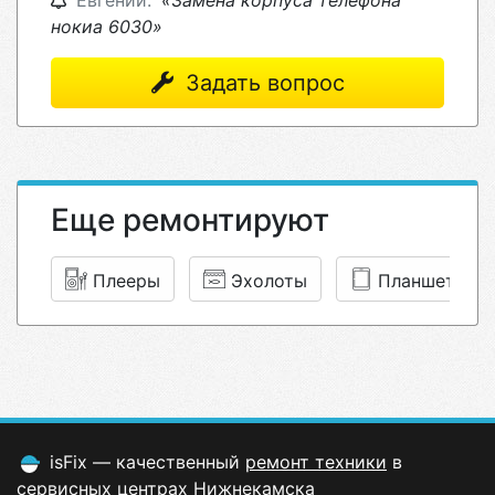
Евгений:
«Замена корпуса телефона
нокиа 6030»
Задать вопрос
Еще ремонтируют
Плееры
Эхолоты
Планшеты
isFix — качественный
ремонт техники
в
сервисных центрах Нижнекамска